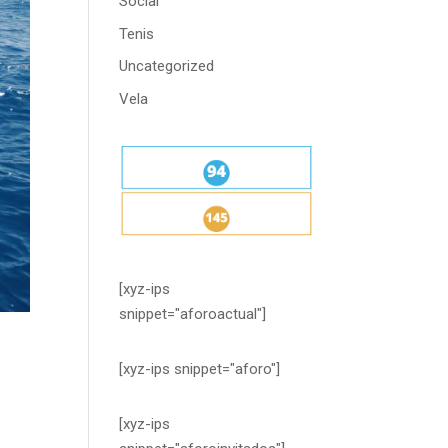
Social
Tenis
Uncategorized
Vela
[xyz-ips
snippet="aforoactual"]
[xyz-ips snippet="aforo"]
[xyz-ips