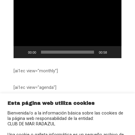
Reproductor
de
vídeo
00:00
00:58
[ai1ec view="monthly"]
[ai1ec view="agenda"]
Esta página web utiliza cookies
Bienvenida/o a la información básica sobre las cookies de
la página web responsabilidad de la entidad:
CLUB DE MAR RADAZUL
Calle Juan Sebastián Elcano, 27
Una cookie o galleta informática es un pequeño archivo de