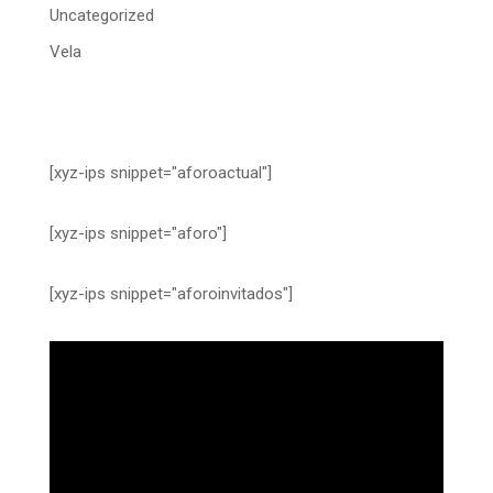
Uncategorized
Vela
[xyz-ips snippet="aforoactual"]
[xyz-ips snippet="aforo"]
[xyz-ips snippet="aforoinvitados"]
Reproductor
de
vídeo