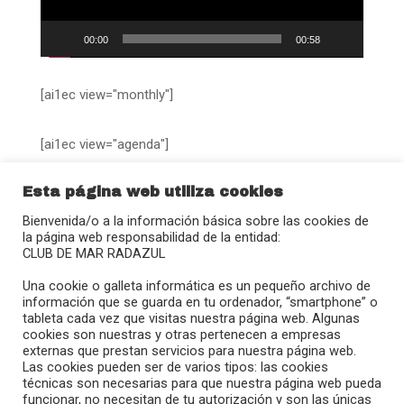
00:00
00:58
[ai1ec view="monthly"]
[ai1ec view="agenda"]
Esta página web utiliza cookies
Bienvenida/o a la información básica sobre las cookies de
la página web responsabilidad de la entidad:
CLUB DE MAR RADAZUL
Calle Juan Sebastián Elcano, 27
Una cookie o galleta informática es un pequeño archivo de
38109 – Radazul (El Rosario)
información que se guarda en tu ordenador, “smartphone” o
tableta cada vez que visitas nuestra página web. Algunas
(+34) 922 680 908
cookies son nuestras y otras pertenecen a empresas
radazul@clubmradazul.com
externas que prestan servicios para nuestra página web.
Las cookies pueden ser de varios tipos: las cookies
técnicas son necesarias para que nuestra página web pueda
}
funcionar, no necesitan de tu autorización y son las únicas