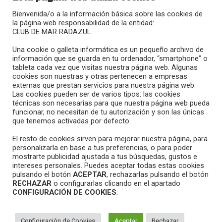
Bienvenida/o a la información básica sobre las cookies de
la página web responsabilidad de la entidad:
CLUB DE MAR RADAZUL
Calle Juan Sebastián Elcano, 27
Una cookie o galleta informática es un pequeño archivo de
38109 – Radazul (El Rosario)
información que se guarda en tu ordenador, “smartphone” o
tableta cada vez que visitas nuestra página web. Algunas
(+34) 922 680 908
cookies son nuestras y otras pertenecen a empresas
radazul@clubmradazul.com
externas que prestan servicios para nuestra página web.
Las cookies pueden ser de varios tipos: las cookies
técnicas son necesarias para que nuestra página web pueda
}
funcionar, no necesitan de tu autorización y son las únicas
que tenemos activadas por defecto.
Horario
El resto de cookies sirven para mejorar nuestra página, para
Domingo – jueves: 07:30 a 23:00
personalizarla en base a tus preferencias, o para poder
mostrarte publicidad ajustada a tus búsquedas, gustos e
Viernes y sábado: 07:30 a 01:00
intereses personales. Puedes aceptar todas estas cookies
pulsando el botón
ACEPTAR
, rechazarlas pulsando el botón
Síguenos
RECHAZAR
o configurarlas clicando en el apartado
CONFIGURACIÓN DE COOKIES
.
Configuración de Cookies
Aceptar
Rechazar