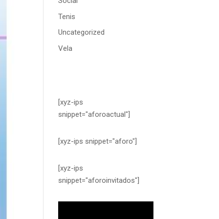
Social
Tenis
Uncategorized
Vela
[xyz-ips
snippet="aforoactual"]
[xyz-ips snippet="aforo"]
[xyz-ips
snippet="aforoinvitados"]
Reproductor
de