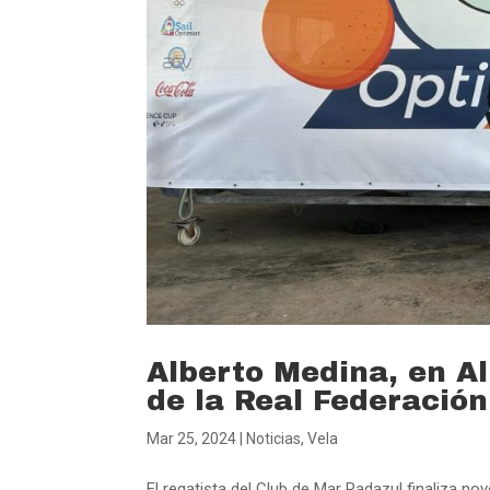
Alberto Medina, en Al
de la Real Federación
Mar 25, 2024
|
Noticias
,
Vela
El regatista del Club de Mar Radazul finaliza n