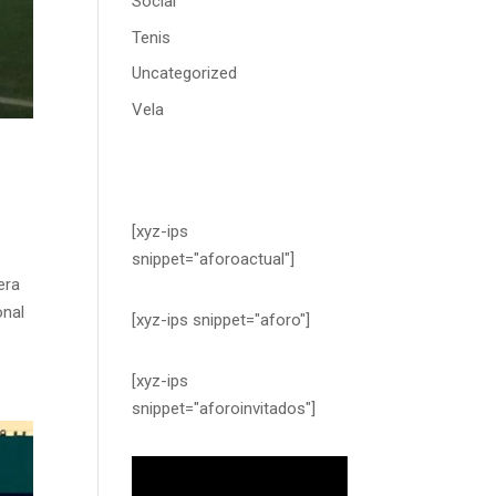
Social
Tenis
Uncategorized
Vela
[xyz-ips
snippet="aforoactual"]
era
onal
[xyz-ips snippet="aforo"]
[xyz-ips
snippet="aforoinvitados"]
Reproductor
de