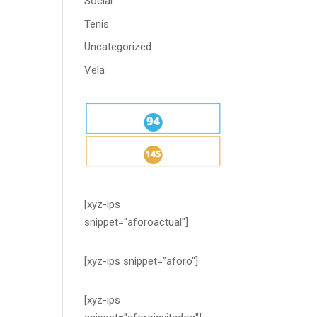
Social
Tenis
Uncategorized
Vela
[xyz-ips
snippet="aforoactual"]
[xyz-ips snippet="aforo"]
[xyz-ips