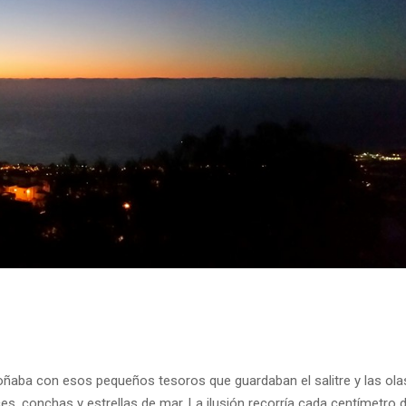
Soñaba con esos pequeños tesoros que guardaban el salitre y las ola
es, conchas y estrellas de mar. La ilusión recorría cada centímetro 