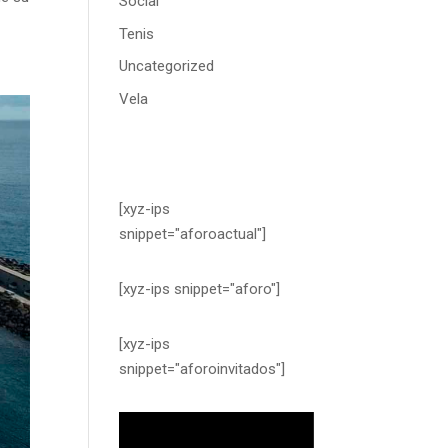
Social
Tenis
Uncategorized
Vela
[xyz-ips
snippet="aforoactual"]
[xyz-ips snippet="aforo"]
[xyz-ips
snippet="aforoinvitados"]
Reproductor
de