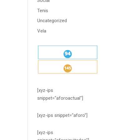
Social
Tenis
Uncategorized
Vela
[xyz-ips
snippet="aforoactual"]
[xyz-ips snippet="aforo"]
[xyz-ips