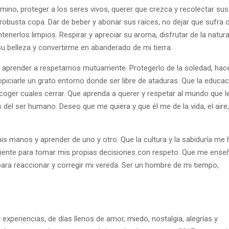
mino, proteger a los seres vivos, querer que crezca y recolectar sus
robusta copa. Dar de beber y abonar sus raíces, no dejar que sufra 
nerlos limpios. Respirar y apreciar su aroma, disfrutar de la natur
su belleza y convertirme en abanderado de mi tierra.
 y aprender a respetarnos mutuamente. Protegerlo de la soledad, hac
opiciarle un grato entorno donde ser libre de ataduras. Que la educa
scoger cuales cerrar. Que aprenda a querer y respetar al mundo que l
del ser humano. Deseo que me quiera y que él me de la vida, el aire,
mis manos y aprender de uno y otro. Que la cultura y la sabiduría me
iciente para tomar mis propias decisiones con respeto. Que me ense
para reaccionar y corregir mi vereda. Ser un hombre de mi tiempo,
experiencias, de días llenos de amor, miedo, nostalgia, alegrías y