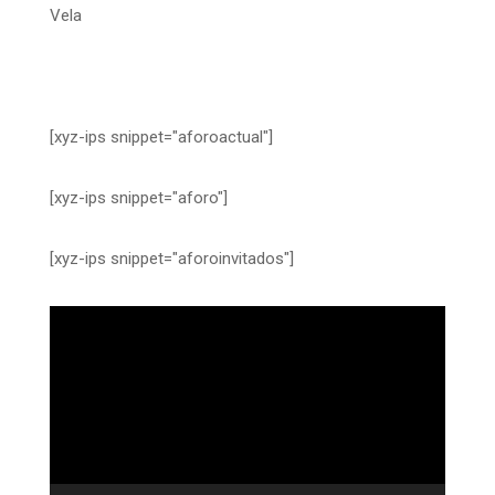
Vela
[xyz-ips snippet="aforoactual"]
[xyz-ips snippet="aforo"]
[xyz-ips snippet="aforoinvitados"]
Reproductor
de
vídeo