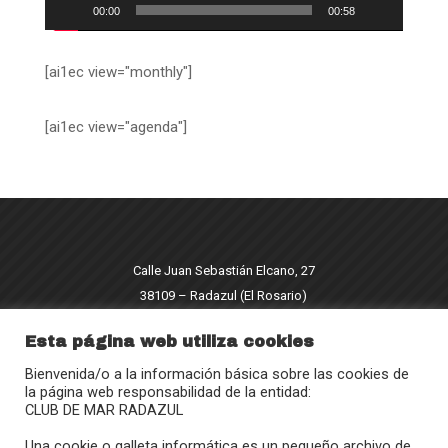
00:00
00:58
[ai1ec view="monthly"]
[ai1ec view="agenda"]
Calle Juan Sebastián Elcano, 27
38109 – Radazul (El Rosario)
(+34) 922 680 908
Esta página web utiliza cookies
radazul@clubmradazul.com
Bienvenida/o a la información básica sobre las cookies de
la página web responsabilidad de la entidad:
}
CLUB DE MAR RADAZUL
Horario
Una cookie o galleta informática es un pequeño archivo de