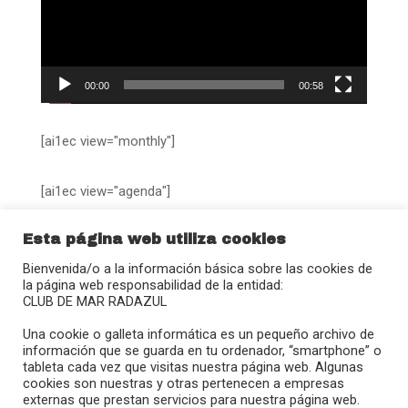
00:00
00:58
[ai1ec view="monthly"]
[ai1ec view="agenda"]
Esta página web utiliza cookies
Bienvenida/o a la información básica sobre las cookies de
la página web responsabilidad de la entidad:
CLUB DE MAR RADAZUL
Calle Juan Sebastián Elcano, 27
Una cookie o galleta informática es un pequeño archivo de
38109 – Radazul (El Rosario)
información que se guarda en tu ordenador, “smartphone” o
tableta cada vez que visitas nuestra página web. Algunas
(+34) 922 680 908
cookies son nuestras y otras pertenecen a empresas
radazul@clubmradazul.com
externas que prestan servicios para nuestra página web.