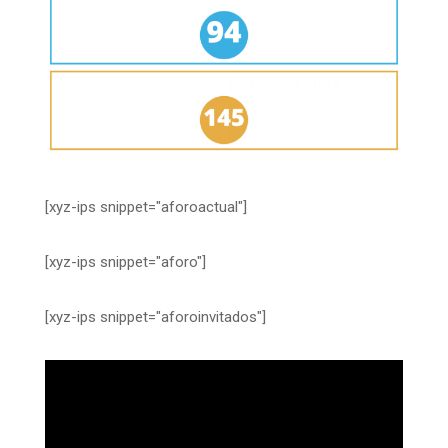
[xyz-ips snippet="aforoactual"]
[xyz-ips snippet="aforo"]
[xyz-ips snippet="aforoinvitados"]
Reproductor
de
vídeo