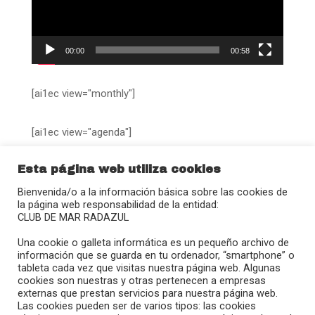
00:00
00:58
[ai1ec view="monthly"]
[ai1ec view="agenda"]
Esta página web utiliza cookies
Bienvenida/o a la información básica sobre las cookies de
la página web responsabilidad de la entidad:
CLUB DE MAR RADAZUL
Calle Juan Sebastián Elcano, 27
Una cookie o galleta informática es un pequeño archivo de
38109 – Radazul (El Rosario)
información que se guarda en tu ordenador, “smartphone” o
tableta cada vez que visitas nuestra página web. Algunas
(+34) 922 680 908
cookies son nuestras y otras pertenecen a empresas
radazul@clubmradazul.com
externas que prestan servicios para nuestra página web.
Las cookies pueden ser de varios tipos: las cookies