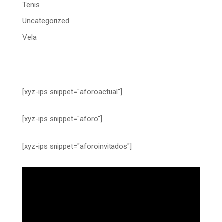
Tenis
Uncategorized
Vela
[xyz-ips snippet="aforoactual"]
[xyz-ips snippet="aforo"]
[xyz-ips snippet="aforoinvitados"]
Reproductor
de
vídeo