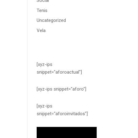
Social
Tenis
Uncategorized
Vela
[xyz-ips
snippet="aforoactual"]
[xyz-ips snippet="aforo"]
[xyz-ips
snippet="aforoinvitados"]
Reproductor
de