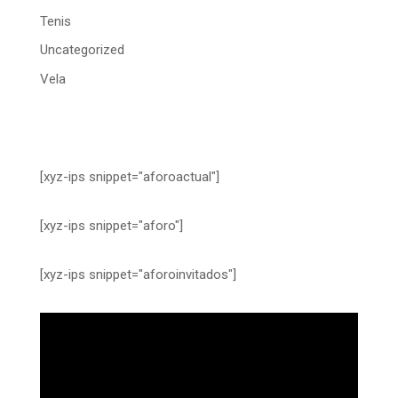
Tenis
Uncategorized
Vela
[xyz-ips snippet="aforoactual"]
[xyz-ips snippet="aforo"]
[xyz-ips snippet="aforoinvitados"]
Reproductor
de
vídeo