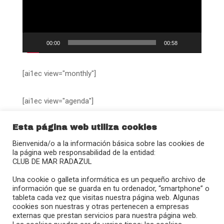
00:00
00:58
[ai1ec view="monthly"]
[ai1ec view="agenda"]
Esta página web utiliza cookies
Bienvenida/o a la información básica sobre las cookies de
la página web responsabilidad de la entidad:
CLUB DE MAR RADAZUL
Calle Juan Sebastián Elcano, 27
Una cookie o galleta informática es un pequeño archivo de
38109 – Radazul (El Rosario)
información que se guarda en tu ordenador, “smartphone” o
tableta cada vez que visitas nuestra página web. Algunas
(+34) 922 680 908
cookies son nuestras y otras pertenecen a empresas
radazul@clubmradazul.com
externas que prestan servicios para nuestra página web.