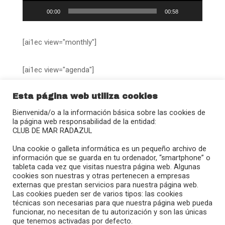
00:00
00:58
[ai1ec view="monthly"]
[ai1ec view="agenda"]
Esta página web utiliza cookies
Bienvenida/o a la información básica sobre las cookies de
la página web responsabilidad de la entidad:
CLUB DE MAR RADAZUL
Calle Juan Sebastián Elcano, 27
Una cookie o galleta informática es un pequeño archivo de
38109 – Radazul (El Rosario)
información que se guarda en tu ordenador, “smartphone” o
tableta cada vez que visitas nuestra página web. Algunas
(+34) 922 680 908
cookies son nuestras y otras pertenecen a empresas
radazul@clubmradazul.com
externas que prestan servicios para nuestra página web.
Las cookies pueden ser de varios tipos: las cookies
técnicas son necesarias para que nuestra página web pueda
}
funcionar, no necesitan de tu autorización y son las únicas
que tenemos activadas por defecto.