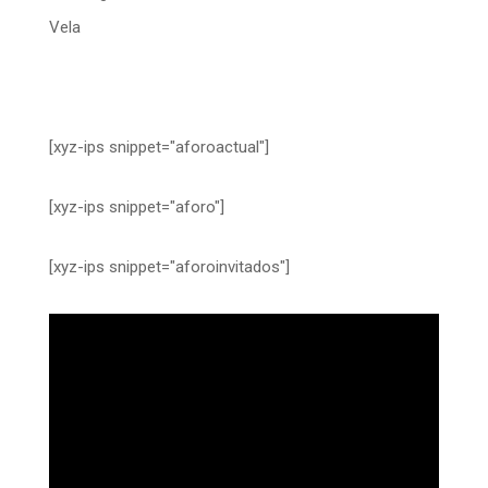
Vela
[xyz-ips snippet="aforoactual"]
[xyz-ips snippet="aforo"]
[xyz-ips snippet="aforoinvitados"]
Reproductor
de
vídeo