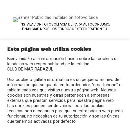
INSTALACIÓN FOTOVOLTACIA DE PARA AUTOCONSUMO.
FINANCIADA POR LOS FONDOS NEXTGENERATION EU.
Esta página web utiliza cookies
Bienvenida/o a la información básica sobre las cookies de
la página web responsabilidad de la entidad:
CLUB DE MAR RADAZUL
Calle Juan Sebastián Elcano, 27
Una cookie o galleta informática es un pequeño archivo de
38109 – Radazul (El Rosario)
información que se guarda en tu ordenador, “smartphone” o
tableta cada vez que visitas nuestra página web. Algunas
(+34) 922 680 908
cookies son nuestras y otras pertenecen a empresas
radazul@clubmradazul.com
externas que prestan servicios para nuestra página web.
Las cookies pueden ser de varios tipos: las cookies
técnicas son necesarias para que nuestra página web pueda
}
funcionar, no necesitan de tu autorización y son las únicas
que tenemos activadas por defecto.
Horario